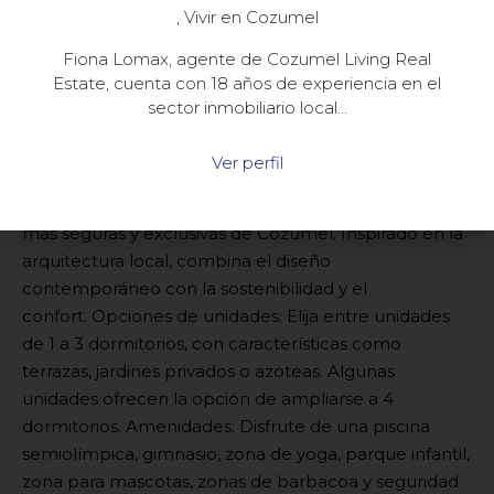
, Vivir en Cozumel
Fiona Lomax, agente de Cozumel Living Real
Estate, cuenta con 18 años de experiencia en el
sector inmobiliario local...
Ver perfil
Kiino es una urbanización de lujo en una de las zonas
más seguras y exclusivas de Cozumel. Inspirado en la
arquitectura local, combina el diseño
contemporáneo con la sostenibilidad y el
confort.
Opciones de unidades: Elija entre unidades
de 1 a 3 dormitorios, con características como
terrazas, jardines privados o azoteas. Algunas
unidades ofrecen la opción de ampliarse a 4
dormitorios.
Amenidades: Disfrute de una piscina
semiolímpica, gimnasio, zona de yoga, parque infantil,
zona para mascotas, zonas de barbacoa y seguridad