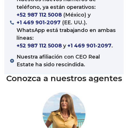
satisfacen todas sus necesidades y deseos. Desde el
teléfono, ya están operativos:
momento en que entre en este exquisito espacio,
+52 987 112 5008
(México) y
será recibido con un ambiente encantador que
+1 469 901-2097
(EE. UU.).
rezuma sofisticación y elegancia.
WhatsApp está trabajando en ambas
Este hermoso condominio cuenta con 4 dormitorios,
líneas:
cuatro baños (incluido uno con jacuzzi), un comedor
+52 987 112 5008
y
+1 469 901-2097
.
formal, un comedor informal, una cocina formal y una
gran terraza.
Nuestra afiliación con CEO Real
Estate ha sido rescindida.
La gran terraza es el lugar perfecto para relajarse y
disfrutar de la impresionante vista del océano. Con
Conozca a nuestros agentes
sus ventanas espaciosas y bien equipadas, el
condominio ofrece una vista despejada del océano,
brindando un ambiente sereno y tranquilo.
VER LISTADO