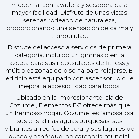
Ubicado en la impresionante isla de
Cozumel, Elementos E-3 ofrece más que
un hermoso hogar. Cozumel es famosa por
sus cristalinas aguas turquesas, sus
vibrantes arrecifes de coral y sus lugares de
buceo y esnórquel de categoría mundial.
La isla presume de un rico patrimonio
cultural, con encantadores mercados
locales, deliciosa cocina y una comunidad
amistosa. Los entusiastas de las actividades
al aire libre pueden explorar selvas
exuberantes, playas vírgenes y una gran
variedad de deportes acuáticos, lo que
convierte a Cozumel en un destino ideal
tanto para la aventura como para la
relajación.
Elementos E-3 es perfecto para expatriados