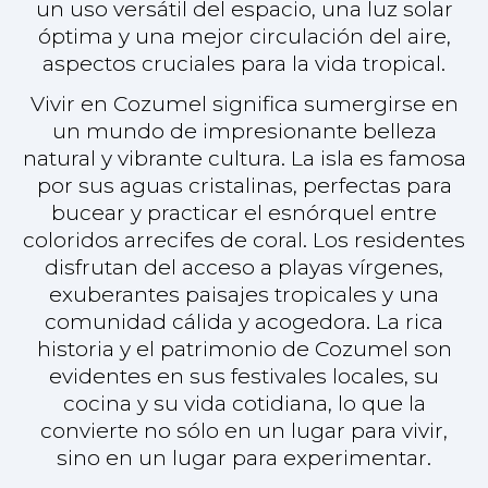
comunidad cálida y acogedora. La rica
historia y el patrimonio de Cozumel son
evidentes en sus festivales locales, su
cocina y su vida cotidiana, lo que la
convierte no sólo en un lugar para vivir,
sino en un lugar para experimentar.
Abrace un estilo de vida de relajación y
aventura en Cozumel. Ya sea que esté
buscando construir una casa familiar o que
busque un tranquilo refugio para su retiro,
Lot Mora presenta una oportunidad única
para crear su propio paraíso en esta
encantadora isla.
Póngase en contacto con nosotros para
explorar las posibilidades que le ofrece
Lot Mora y empezar a planear su futuro
en Cozumel.