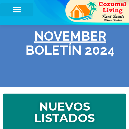
NUEVOS
LISTADOS
CASA BREEZE
45 Av. entre Calle 2 y Calle 4, Barrio 10 de
Abril, Cozumel, Q. Roo, México