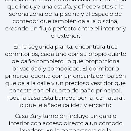
que da a la calle y un precioso vestidor que
conecta con el cuarto de baño principal.
Toda la casa está bañada por la luz natural,
lo que le añade calidez y encanto.
Casa Zary también incluye un garaje
interior con acceso directo a un cómodo
lavadero. En la parte trasera de la
propiedad le espera un amplio patio con
piscina, exuberante vegetación y una zona
de estar perfecta para relajarse o recibir a
familiares y amigos.
La propiedad viene completamente
amueblada, lo que la hace lista para
mudarse y perfecta para aquellos que
buscan una transición sin complicaciones a
la vida en la isla. Situado en un barrio
tranquilo y acogedor y justo al lado de