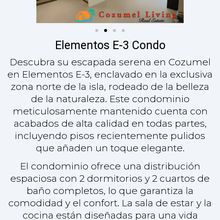
que añaden un toque elegante.
El condominio ofrece una distribución
espaciosa con 2 dormitorios y 2 cuartos de
baño completos, lo que garantiza la
comodidad y el confort. La sala de estar y la
cocina están diseñadas para una vida
moderna, con lavadora y secadora para
mayor facilidad. Disfrute de unas vistas
serenas rodeado de naturaleza,
proporcionando una sensación de calma y
tranquilidad.
Disfrute del acceso a servicios de primera
categoría, incluido un gimnasio en la
azotea para sus necesidades de fitness y
múltiples zonas de piscina para relajarse. El
edificio está equipado con ascensor, lo que
mejora la accesibilidad para todos.