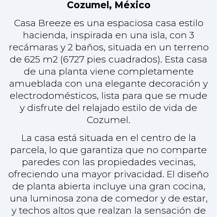
La casa está situada en el centro de la
parcela, lo que garantiza que no comparte
paredes con las propiedades vecinas,
ofreciendo una mayor privacidad. El diseño
de planta abierta incluye una gran cocina,
una luminosa zona de comedor y de estar,
y techos altos que realzan la sensación de
amplitud de la casa. La terraza, con azulejos
hechos a medida en Mérida, es perfecta
para el café matutino, mientras que la
cubierta con palapa es ideal para
reuniones.
Rodeada de un jardín maduro con
palmeras, la propiedad está totalmente
vallada con muros de piedra. Incluye
aparcamiento interior y tiene espacio para
una piscina. La casa está equipada con aire
acondicionado en todas las habitaciones.