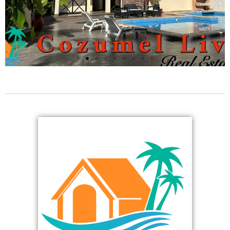
CONDO
OCEANO #2
VENDIDO
¿POR QUÉ ELEGIR COZUMEL LIVING?
¡Marketing y servicio superiores para
usted y su propiedad!
Tenemos miles de compradores potenciales en busca de
diversas propiedades en Cozumel. Como miembro de AMPI,
la Asociación Mexicana de Profesionales de Bienes Raíces,
utilizará una de las tecnologías de búsqueda de