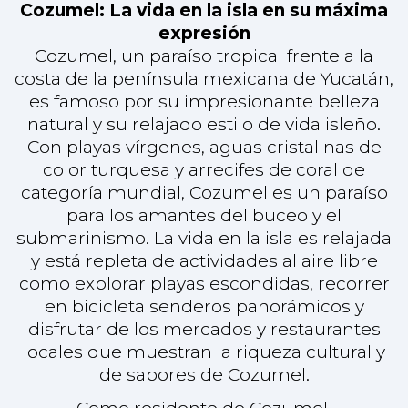
y está repleta de actividades al aire libre
como explorar playas escondidas, recorrer
en bicicleta senderos panorámicos y
disfrutar de los mercados y restaurantes
locales que muestran la riqueza cultural y
de sabores de Cozumel.
Como residente de Cozumel,
experimentará el encanto único de la vida
isleña, donde cada día se siente como unas
vacaciones. Ya sea relajándose junto al
agua, sumergiéndose en la vibrante
comunidad local o simplemente
disfrutando de la cálida brisa tropical desde
su patio, Cozumel ofrece un estilo de vida
que es a la vez tranquilo y enriquecedor.
Totalmente equipado con modernas
comodidades y perfectamente situado