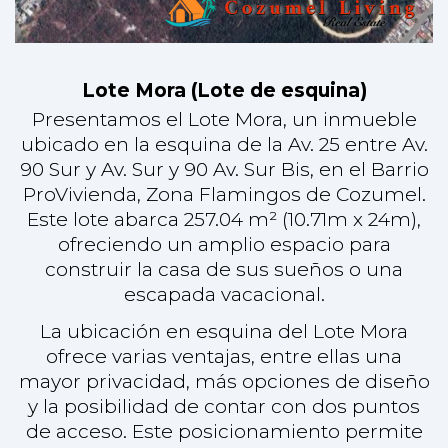
escapada vacacional.
La ubicación en esquina del Lote Mora
ofrece varias ventajas, entre ellas una
mayor privacidad, más opciones de diseño
y la posibilidad de contar con dos puntos
de acceso. Este posicionamiento permite
un uso versátil del espacio, una luz solar
óptima y una mejor circulación del aire,
aspectos cruciales para la vida tropical.
Vivir en Cozumel significa sumergirse en
un mundo de impresionante belleza
natural y vibrante cultura. La isla es famosa
por sus aguas cristalinas, perfectas para
bucear y practicar el esnórquel entre
coloridos arrecifes de coral. Los residentes
disfrutan del acceso a playas vírgenes,
exuberantes paisajes tropicales y una