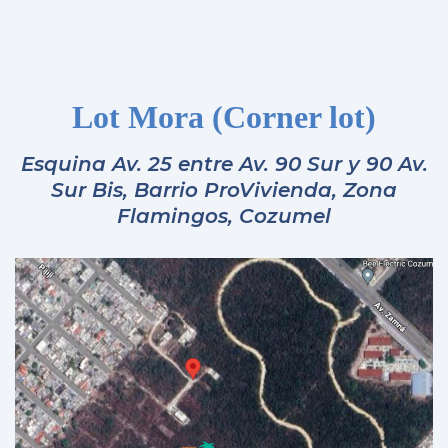
Lote Mora (Lote de esquina)
Presentamos el Lote Mora, un inmueble
ubicado en la esquina de la Av. 25 entre Av.
90 Sur y Av. Sur y 90 Av. Sur Bis, en el Barrio
ProVivienda, Zona Flamingos de Cozumel.
Este lote abarca 257.04 m² (10.71m x 24m),
ofreciendo un amplio espacio para
construir la casa de sus sueños o una