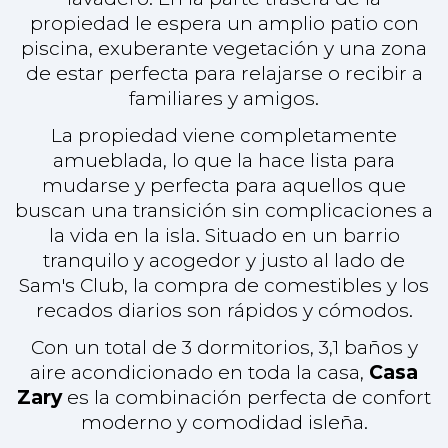
Sam's Club, la compra de comestibles y los
recados diarios son rápidos y cómodos.
Con un total de 3 dormitorios, 3,1 baños y
aire acondicionado en toda la casa,
Casa
Zary
es la combinación perfecta de confort
moderno y comodidad isleña.
Cozumel: La vida en la isla en su máxima
expresión
Cozumel, un paraíso tropical frente a la
costa de la península mexicana de Yucatán,
es famoso por su impresionante belleza
natural y su relajado estilo de vida isleño.
Con playas vírgenes, aguas cristalinas de
color turquesa y arrecifes de coral de
categoría mundial, Cozumel es un paraíso
para los amantes del buceo y el
submarinismo. La vida en la isla es relajada