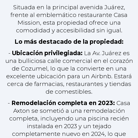
de comestibles.
-
Remodelación completa en 2023:
Casa
Axton se sometió a una remodelación
completa, incluyendo una piscina recién
instalada en 2023 y un tejado
completamente nuevo en 2024, lo que
garantiza que la propiedad se encuentra en
excelentes condiciones.
-
Casa principal:
Dispone de 2 dormitorios
y 2 cuartos de baño, proporcionando
espacios de vida cómodos y con estilo.
-
Oasis al aire libre:
Disfrute de un gran
patio con una piscina recién instalada
(2023) en la parte trasera de la propiedad,
perfecta para relajarse y entretenerse.
-
Tamaño del lote:
8m x 35m, con un total