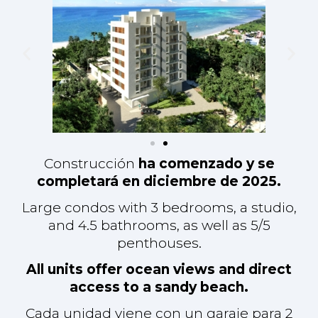
Large condos with 3 bedrooms, a studio,
and 4.5 bathrooms, as well as 5/5
penthouses.
All units offer ocean views and direct
access to a sandy beach.
Cada unidad viene con un garaje para 2
coches y un trastero. La electricidad está
incluida y es suministrada por paneles
solares, lo que reduce significativamente
las facturas de electricidad.
Dispondrá de un gimnasio y una sala de
enjuague para el equipo de
buceo/snorkel/windsurf.
Hay un total de 12 lujosos condominios
nuevos: 2 a nivel de jardín, 8 del 1º al 6º nivel
y 2 áticos de dos niveles con ascensor al 2º