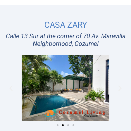
Casa Zary: Vida Moderna en Cozumel con
Alberca y Patio Lounge
Bienvenido a
Casa Zary
, una casa
bellamente diseñada y completamente
amueblada ubicada en una tranquila calle
de esquina en un deseable vecindario de la
isla de Cozumel. Rodeada de casas bien
mantenidas, la zona ofrece una sensación
de comunidad y encanto. La ubicación en
esquina proporciona mayor privacidad, luz
natural y un mayor atractivo exterior, lo que