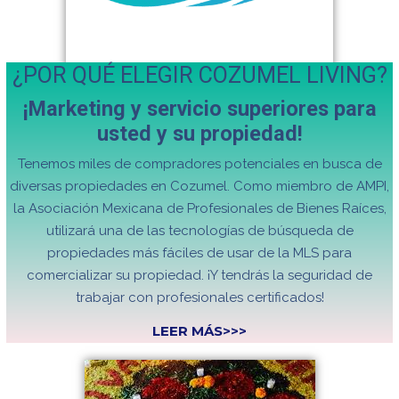
propiedades más fáciles de usar de la MLS para
comercializar su propiedad. ¡Y tendrás la seguridad de
trabajar con profesionales certificados!
LEER MÁS>>>
Fri, Nov 1, 2024 – Sat, Nov 2, 2024
Cozumel islanders celebrate Día de Muertos,
or Day of the Dead, along with the rest of
Mexico.
Held on the first and second day of