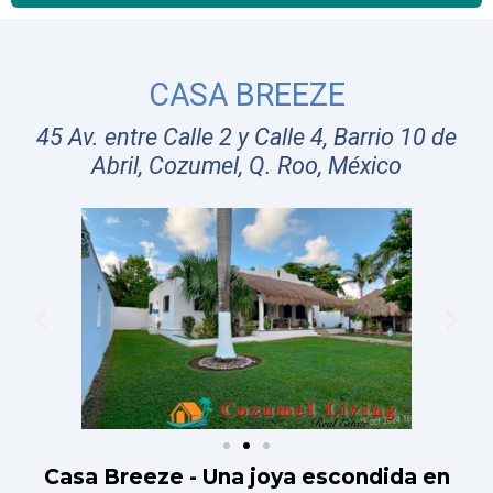
Casa Breeze - Una joya escondida en
Cozumel, México
Casa Breeze es una espaciosa casa estilo
hacienda, inspirada en una isla, con 3
recámaras y 2 baños, situada en un terreno
de 625 m2 (6727 pies cuadrados). Esta casa
de una planta viene completamente
amueblada con una elegante decoración y
electrodomésticos, lista para que se mude
y disfrute del relajado estilo de vida de
Cozumel.