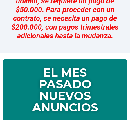
PASADO
NUEVOS
ANUNCIOS
CASA ZARY
Calle 13 Sur at the corner of 70 Av. Maravilla
Neighborhood, Cozumel