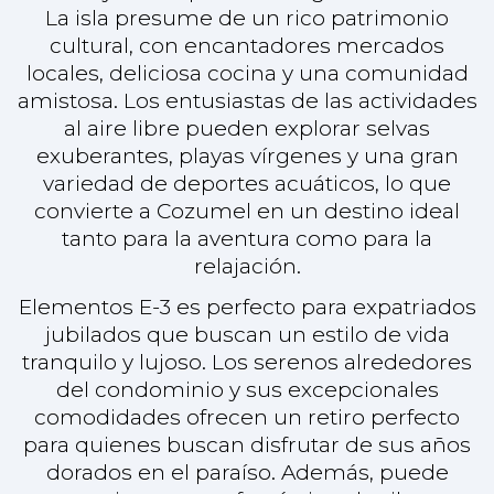
jubilados que buscan un estilo de vida
tranquilo y lujoso. Los serenos alrededores
del condominio y sus excepcionales
comodidades ofrecen un retiro perfecto
para quienes buscan disfrutar de sus años
dorados en el paraíso. Además, puede
servir como un fantástico alquiler
vacacional, proporcionando una lucrativa
oportunidad para aquellos interesados en
invertir en el próspero mercado turístico
de Cozumel.
Experimente lo mejor de la vida isleña en
Elementos E-3, donde el confort, el lujo y la
naturaleza se dan la mano.
Póngase en contacto con nosotros hoy
mismo para programar una visita y hacer
de este exquisito condominio su nuevo