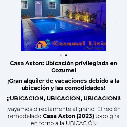
¡Gran alquiler de vacaciones debido a la
ubicación y las comodidades!
¡¡UBICACION, UBICACION, UBICACION!!
¡Vayamos directamente al grano! El recién
remodelado
Casa Axton (2023)
todo gira
en torno a la UBICACIÓN
Situada en la principal avenida Juárez,
frente al emblemático restaurante Casa
Mission, esta propiedad ofrece una
comodidad y accesibilidad sin igual.
Lo más destacado de la propiedad:
-
Ubicación privilegiada:
La Av. Juárez es
una bulliciosa calle comercial en el corazón
de Cozumel, lo que la convierte en una
excelente ubicación para un Airbnb. Estará
cerca de farmacias, restaurantes y tiendas